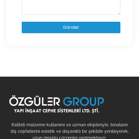
Gönder
Kaliteli malzeme kullanımı ve uzman ekipleriyle, binaların
dış cephelerini estetik ve dayanıklı bir şekilde yenileyerek,
uzun ömürlü çözümler üretmekteyiz.