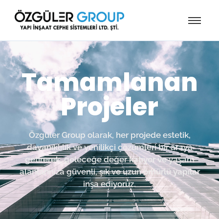
Tamamlanan
Projeler
Özgüler Group olarak, her projede estetik,
dayanıklılık ve yenilikçi çözümleri bir araya
getirerek, geleceğe değer katıyor ve yaşam
alanlarınıza güvenli, şık ve uzun ömürlü yapılar
inşa ediyoruz.